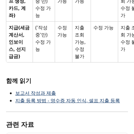
프 생성, 
중'만) 
가능
가능
회 가능
카드, 계
수정 가
수정 
좌)
능
가
지급(세금
('작성 
수정 
지출 
수정 가능
지출 
계산서, 
중'만) 
가능
조회 
회 가능
인보이
수정 가
가능, 
수정 
스, 선지
능
수정 
가
급금)
불가
함께 읽기
보고서 작성과 제출
지출 등록 방법 - 영수증 자동 인식, 셀프 지출 등록
관련 자료